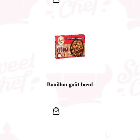
Bouillon goût bœuf
1,40
€
TTC
LIRE LA SUITE