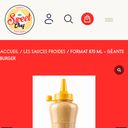
ACCUEIL
/
LES SAUCES FROIDES
/ FORMAT 870 ML – GÉANTE
BURGER