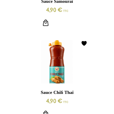
Sauce Samouraï
4,90
€
TTC
LIRE LA SUITE
Sauce Chili Thaï
4,90
€
TTC